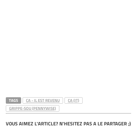
TAGS
ÇA - IL EST REVENU
ÇA (IT)
GRIPPE-SOU (PENNYWISE)
VOUS AIMEZ L'ARTICLE? N'HESITEZ PAS A LE PARTAGER ;)