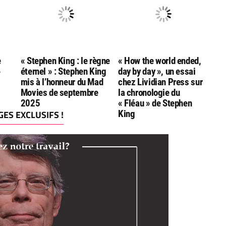
e
« Stephen King : le règne
« How the world ended,
»
éternel » : Stephen King
day by day », un essai
mis à l’honneur du Mad
chez Lividian Press sur
Movies de septembre
la chronologie du
2025
« Fléau » de Stephen
ES EXCLUSIFS !
King