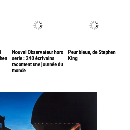
ge »
Stephen King?
Contactez-moi
i
Nouvel Observateur hors
Peur bleue, de Stephen
phen
serie : 240 écrivains
King
racontent une journée du
monde