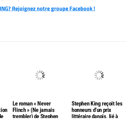
NG? Rejoignez notre groupe Facebook !
g
Le roman « Never
Stephen King reçoit les
tion
Flinch » (Ne jamais
honneurs d’un prix
de
trembler) de Stephen
littéraire danois, lié à
King nommé aux
l’auteur Hans Christian
Goodreads Choice
Andersen
Awards