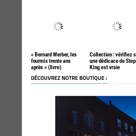
française de « Le Sin
« Bernard Werber, les
Collection : vérifiez s
fourmis trente ans
une dédicace de Ste
après » (livre)
King est vraie
DÉCOUVREZ NOTRE BOUTIQUE :