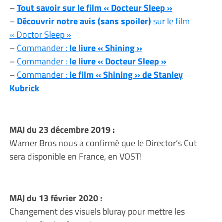
–
Tout savoir sur le film « Docteur Sleep »
–
Découvrir notre avis (sans spoiler)
sur le film
« Doctor Sleep »
–
Commander :
le livre « Shining »
–
Commander :
le livre « Docteur Sleep »
–
Commander :
le film « Shining » de Stanley
Kubrick
MAJ du 23 décembre 2019 :
Warner Bros nous a confirmé que le Director’s Cut
sera disponible en France, en VOST!
MAJ du 13 février 2020 :
Changement des visuels bluray pour mettre les