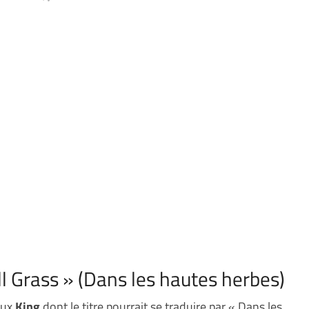
ll Grass » (Dans les hautes herbes)
eux
King
dont le titre pourrait se traduire par « Dans les