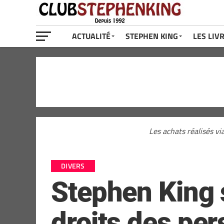
ACTUALITÉ
STEPHEN KING
LES LIV
Les achats réalisés vi
DIVERS
Stephen King s
droits des per