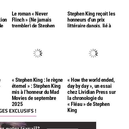
g
Le roman « Never
Stephen King reçoit les
tion
Flinch » (Ne jamais
honneurs d’un prix
de
trembler) de Stephen
littéraire danois, lié à
King nommé aux
l’auteur Hans Christian
Goodreads Choice
Andersen
Awards
e
« Stephen King : le règne
« How the world ended,
»
éternel » : Stephen King
day by day », un essai
mis à l’honneur du Mad
chez Lividian Press sur
Movies de septembre
la chronologie du
2025
« Fléau » de Stephen
ES EXCLUSIFS !
King