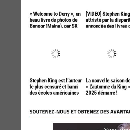
« Welcome to Derry », un
[VIDEO] Stephen Kin
beau livre de photos de
attristé par la dispari
Bangor (Maine), par SK
annoncée des livres 
Tours
poche aux USA
Stephen King est l’auteur
La nouvelle saison d
le plus censuré et banni
« L’automne du King 
des écoles américaines
2025 démarre !
SOUTENEZ-NOUS ET OBTENEZ DES AVANTAG