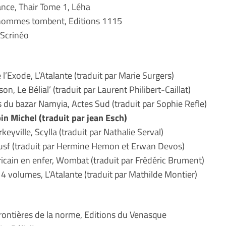
ance, Thair Tome 1, Léha
s hommes tombent, Editions 1115
 Scrinéo
l’Exode, L’Atalante (traduit par Marie Surgers)
on, Le Bélial’ (traduit par Laurent Philibert-Caillat)
s du bazar Namyia, Actes Sud (traduit par Sophie Refle)
bin Michel (traduit par jean Esch)
yville, Scylla (traduit par Nathalie Serval)
ctusf (traduit par Hermine Hemon et Erwan Devos)
icain en enfer, Wombat (traduit par Frédéric Brument)
 4 volumes, L’Atalante (traduit par Mathilde Montier)
rontières de la norme, Editions du Venasque