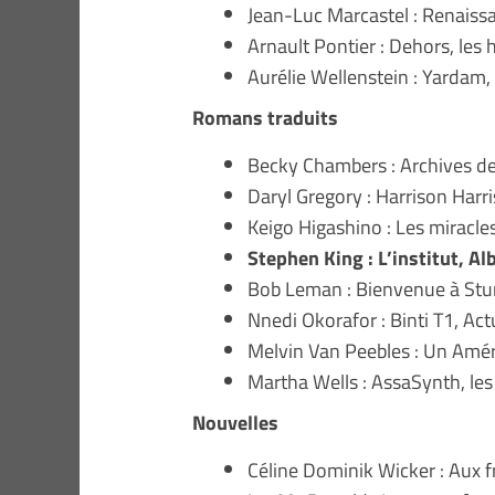
Jean-Luc Marcastel : Renaiss
Arnault Pontier : Dehors, le
Aurélie Wellenstein : Yardam,
Romans traduits
Becky Chambers : Archives de 
Daryl Gregory : Harrison Harris
Keigo Higashino : Les miracle
Stephen King : L’institut, Al
Bob Leman : Bienvenue à Sturke
Nnedi Okorafor : Binti T1, A
Melvin Van Peebles : Un Amér
Martha Wells : AssaSynth, les
Nouvelles
Céline Dominik Wicker : Aux f