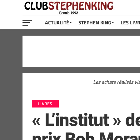
ACTUALITÉ
STEPHEN KING
LES LIV
Les achats réalisés vi
LIVRES
« L’institut »
prix Bob Mora