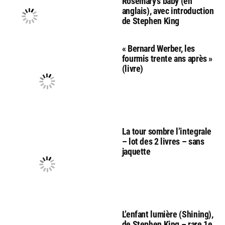
Rosemary’s baby (en
anglais), avec introduction
de Stephen King
« Bernard Werber, les
fourmis trente ans après »
(livre)
La tour sombre l’integrale
– lot des 2 livres – sans
jaquette
L’enfant lumière (Shining),
de Stephen King – rare 1e