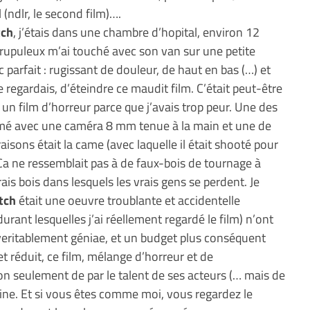
 (ndlr, le second film)….
tch
, j’étais dans une chambre d’hopital, environ 12
rupuleux m’ai touché avec son van sur une petite
ic parfait : rugissant de douleur, de haut en bas (…) et
e regardais, d’éteindre ce maudit film. C’était peut-être
é un film d’horreur parce que j’avais trop peur. Une des
filmé avec une caméra 8 mm tenue à la main et une de
isons était la came (avec laquelle il était shooté pour
. Ca ne ressemblait pas à de faux-bois de tournage à
ais bois dans lesquels les vrais gens se perdent. Je
tch
était une oeuvre troublante et accidentelle
urant lesquelles j’ai réellement regardé le film) n’ont
 veritablement géniae, et un budget plus conséquent
et réduit, ce film, mélange d’horreur et de
 seulement de par le talent de ses acteurs (… mais de
rmine. Et si vous êtes comme moi, vous regardez le