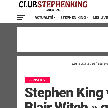
ACTUALITÉ
STEPHEN KING
LES LIV
Les achats réalisés vi
CONSEILS
Stephen King 
Blair Witch » 