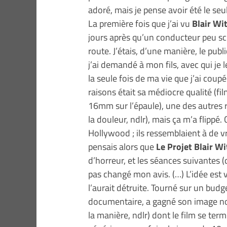
adoré, mais je pense avoir été le seul
La première fois que j’ai vu
Blair Wi
jours après qu’un conducteur peu sc
route. J’étais, d’une manière, le publ
j’ai demandé à mon fils, avec qui je l
la seule fois de ma vie que j’ai coup
raisons était sa médiocre qualité (
16mm sur l’épaule), une des autres ra
la douleur, ndlr), mais ça m’a flippé
Hollywood ; ils ressemblaient à de vr
pensais alors que
Le Projet Blair Wi
d’horreur, et les séances suivantes (d
pas changé mon avis. (…) L’idée est
l’aurait détruite. Tourné sur un budg
documentaire, a gagné son image non
la manière, ndlr) dont le film se te