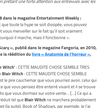
 en prêtant une forte attention aux entrevues avec les
08 dans le magazine Entertainment Weekly :
que toute la hype se soit dissipée, vous pouvez
 vous merveiller sur le fait qu’il soit vraiment
 pourquoi il marche, mais il fonctionne ».
Scary », publié dans le magazine Fangoria, en 2010,
de la réédition du
livre « Anatomie de l’horreur »
,
ir Witch’
: CETTE MAUDITE CHOSE SEMBLE TRES
e
Blair Witch
: CETTE MAUDITE CHOSE SEMBLE
est le pire cauchemar que vous pourriez avoir, celui qui
ce que vous pensiez être enterré vivant et il se trouve
andis que vous dormiez sur votre vente… […] Ce qui a
réduit tel que
Blair Witch
ne marchera probablement
t (la suite), Book of Shadows, par exemple. Je l’ai