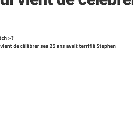
itch »?
 vient de célébrer ses 25 ans avait terrifié Stephen