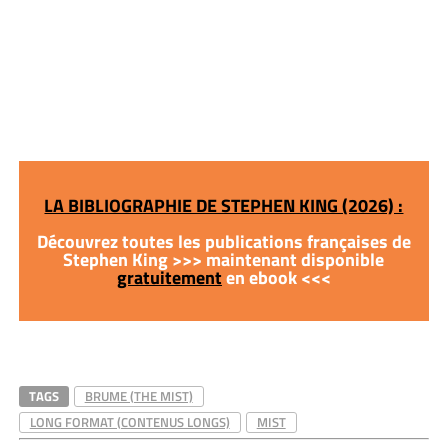
LA BIBLIOGRAPHIE DE STEPHEN KING (2026) :
Découvrez toutes les publications françaises de
Stephen King >>> maintenant disponible
gratuitement
en ebook <<<
TAGS
BRUME (THE MIST)
LONG FORMAT (CONTENUS LONGS)
MIST