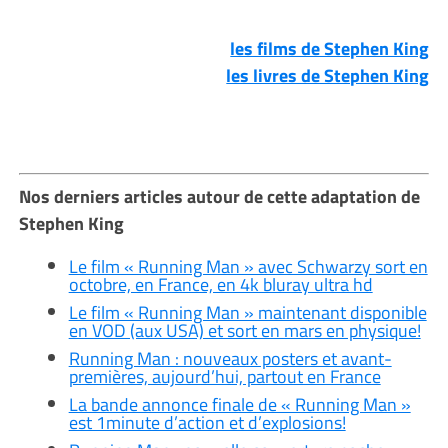
les films de Stephen King
les livres de Stephen King
Nos derniers articles autour de cette adaptation de
Stephen King
Le film « Running Man » avec Schwarzy sort en
octobre, en France, en 4k bluray ultra hd
Le film « Running Man » maintenant disponible
en VOD (aux USA) et sort en mars en physique!
Running Man : nouveaux posters et avant-
premières, aujourd’hui, partout en France
La bande annonce finale de « Running Man »
est 1minute d’action et d’explosions!