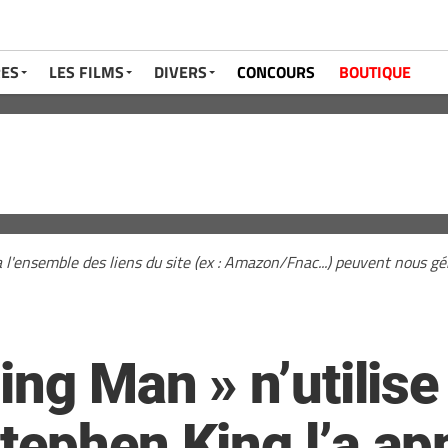
RES
LES FILMS
DIVERS
CONCOURS
BOUTIQUE
a l'ensemble des liens du site (ex : Amazon/Fnac...) peuvent nous 
ing Man » n’utilise 
tephen King l’a ap