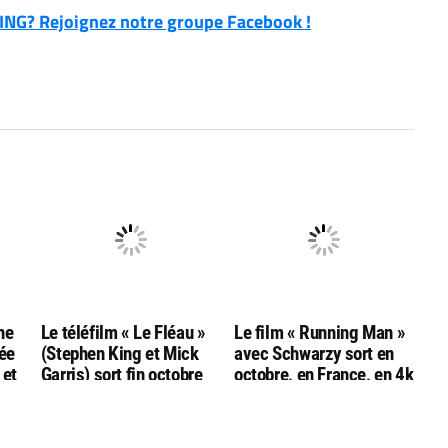
NG? Rejoignez notre groupe Facebook !
ne
Le téléfilm « Le Fléau »
Le film « Running Man »
tée
(Stephen King et Mick
avec Schwarzy sort en
 et
Garris) sort fin octobre
octobre, en France, en 4k
en combo
bluray ultra hd
Bluray/DVD/livret chez
Rimini