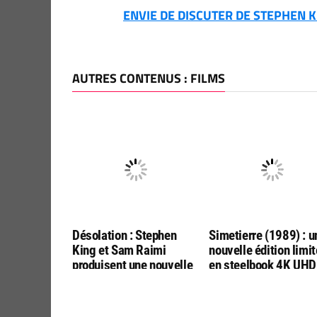
ENVIE DE DISCUTER DE STEPHEN KI
AUTRES CONTENUS : FILMS
Désolation : Stephen
Simetierre (1989) : u
King et Sam Raimi
nouvelle édition limi
produisent une nouvelle
en steelbook 4K UHD
adaptation par les
Bluray, chez ESC
réalisateurs de « Final
Editions
Destination :