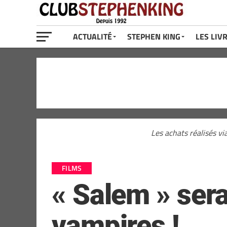
ACTUALITÉ
STEPHEN KING
LES LIV
Les achats réalisés vi
FILMS
« Salem » sera
vampires !