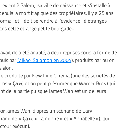
evient à Salem, sa ville de naissance et s’installe à
uis la mort tragique des propriétaires, il y a 25 ans.
mal, et il doit se rendre à l’évidence : d’étranges
ns cette étrange petite bourgade…
avait déjà été adapté, à deux reprises sous la forme de
 puis par
Mikael Salomon en 2004
), produits par ou en
ision.
tre produite par New Line Cinema (une des sociétés de
ilms
« Ça »
) et on peut présumer que Warner Bros (qui
nt de la partie puisque James Wan est un de leurs
 par James Wan, d’après un scénario de Gary
énario de
« Ça »
, « La nonne » et « Annabelle »), qui
cteur exécutif.