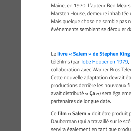
Maine, en 1970. L’auteur Ben Mears r
Marsten House, demeure inhabitée dep
Mais quelque chose ne semble pas nor
événements semblent se dérouler da
Le
livre « Salem » de Stephen King
téléfilms (par
Tobe Hooper en 1979
,
collaboration avec Warner Bros Telev
Cette nouvelle adaptation devrait ê
productions derrière les nouveaux f
avait distributé
« Ça »
) sera égaleme
partenaires de longue date.
Ce
film « Salem »
doit être produit
Dauberman (qui a travaillé sur le sc
servira également en tant que produ