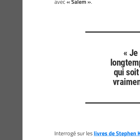
avec
« Salem »
.
« Je
longtemp
qui soit
vraimen
Interrogé sur les
livres de Stephen 