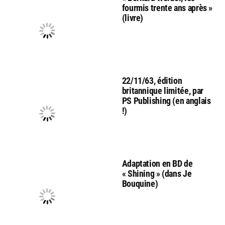
fourmis trente ans après »
(livre)
22/11/63, édition
britannique limitée, par
PS Publishing (en anglais
!)
Adaptation en BD de
« Shining » (dans Je
Bouquine)