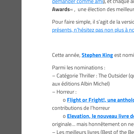
demander comme ami
),
et chaque 
Awards
« , une élection des meilleu
Pour faire simple, il s’agit de la ver
présents, n’hésitez pas non plus à n
Cette année,
Stephen King
est nomi
Parmi les nominations :
– Catégorie Thriller : The Outsider (qu
aux éditions Albin Michel)
– Horreur :
o
Flight or Fright!, une antho
contributions de l’horreur
o
Elevation, le nouveau livre 
originale… mais honnêtement on ne s
– Les meilleurs livres (Best of the B