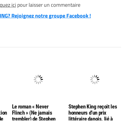
iquez ici
pour laisser un commentaire
NG? Rejoignez notre groupe Facebook !
g
Le roman « Never
Stephen King reçoit les
tion
Flinch » (Ne jamais
honneurs d’un prix
de
trembler) de Stephen
littéraire danois, lié à
King nommé aux
l’auteur Hans Christian