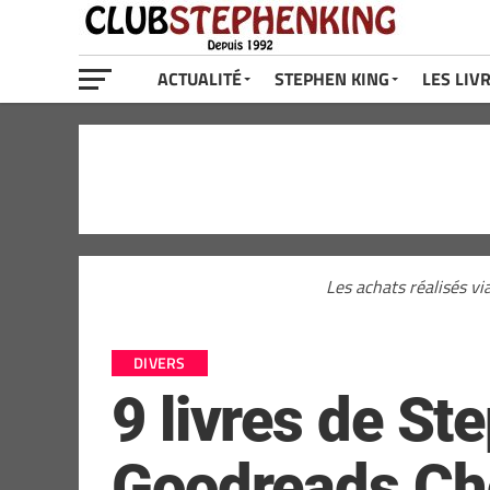
ACTUALITÉ
STEPHEN KING
LES LIV
Les achats réalisés vi
DIVERS
9 livres de S
Goodreads Cho