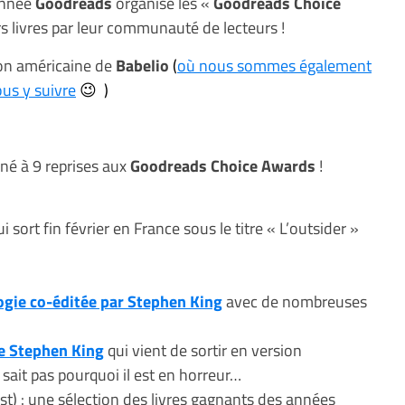
année
Goodreads
organise les «
Goodreads Choice
rs livres par leur communauté de lecteurs !
sion américaine de
Babelio
(
où nous sommes également
ous y suivre
😉 )
né à 9 reprises aux
Goodreads Choice Awards
!
i sort fin février en France sous le titre « L’outsider »
logie co-éditée par Stephen King
avec de nombreuses
de Stephen King
qui vient de sortir en version
ait pas pourquoi il est en horreur…
est) : une sélection des livres gagnants des années