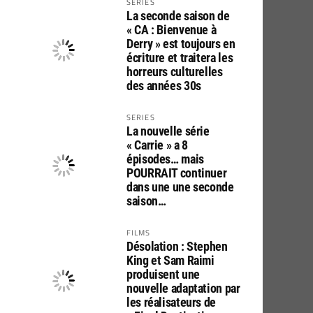
SERIES
La seconde saison de
« CA : Bienvenue à
Derry » est toujours en
écriture et traitera les
horreurs culturelles
des années 30s
SERIES
La nouvelle série
« Carrie » a 8
épisodes… mais
POURRAIT continuer
dans une une seconde
saison…
FILMS
Désolation : Stephen
King et Sam Raimi
produisent une
nouvelle adaptation par
les réalisateurs de