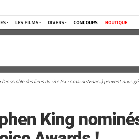
RES
LES FILMS
DIVERS
CONCOURS
BOUTIQUE
a l'ensemble des liens du site (ex : Amazon/Fnac...) peuvent nous 
tephen King nominé
ice Awards !