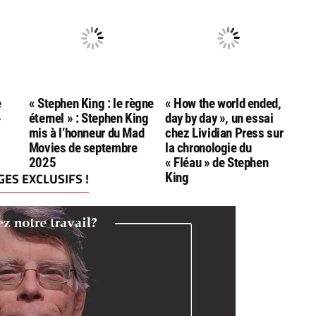
Goodreads Choice
Andersen
Awards
e
« Stephen King : le règne
« How the world ended,
»
éternel » : Stephen King
day by day », un essai
mis à l’honneur du Mad
chez Lividian Press sur
Movies de septembre
la chronologie du
2025
« Fléau » de Stephen
ES EXCLUSIFS !
King