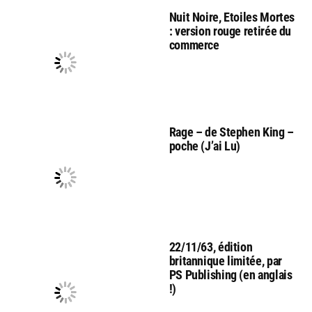
Nuit Noire, Etoiles Mortes
: version rouge retirée du
commerce
Rage – de Stephen King –
poche (J’ai Lu)
22/11/63, édition
britannique limitée, par
PS Publishing (en anglais
!)