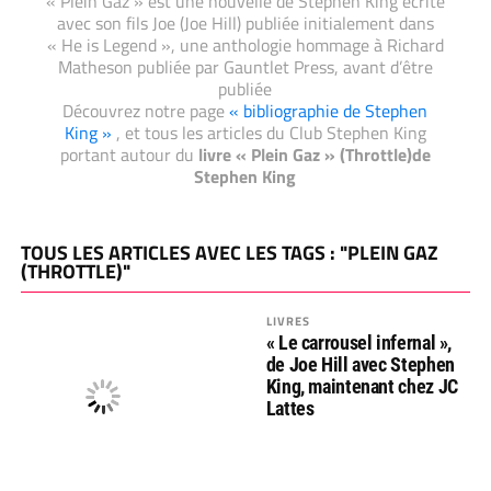
« Plein Gaz » est une nouvelle de Stephen King écrite
avec son fils Joe (Joe Hill) publiée initialement dans
« He is Legend », une anthologie hommage à Richard
Matheson publiée par Gauntlet Press, avant d’être
publiée
Découvrez notre page
« bibliographie de Stephen
King »
, et tous les articles du Club Stephen King
portant autour du
livre « Plein Gaz » (Throttle)de
Stephen King
TOUS LES ARTICLES AVEC LES TAGS : "PLEIN GAZ
(THROTTLE)"
LIVRES
« Le carrousel infernal »,
de Joe Hill avec Stephen
King, maintenant chez JC
Lattes