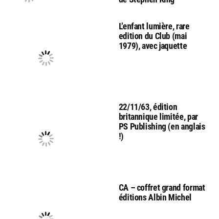
L’enfant lumière, rare
edition du Club (mai
1979), avec jaquette
22/11/63, édition
britannique limitée, par
PS Publishing (en anglais
!)
CA – coffret grand format
éditions Albin Michel