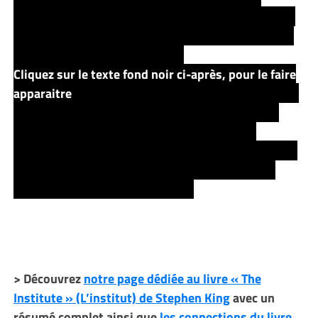
s’ancrer dans l’univers de
« La Tour Sombre »
… bien
que certains aspects et les motivations puissent s’en
rapprocher… ce n’est pas le cas.
Cliquez sur le texte fond noir ci-après, pour le faire
apparaitre
L’histoire n’est donc pas directement liée à
«
La Tour Sombre
« . Et de la même manière, il y a
occasionnellement quelques
clins d’oeil vers
d’autres histoires de Stephen King
, mais ces
easter
eggs
sont au contraire toujours très triviaux, voir
peut-être imaginés de notre part.
> Découvrez
notre page dédiée au livre « The
Institute » (L’institut) de Stephen King
avec un
résumé complet ainsi que
les connections du livre