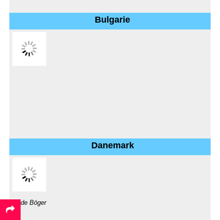
Bulgarie
Danemark
Gode Böger