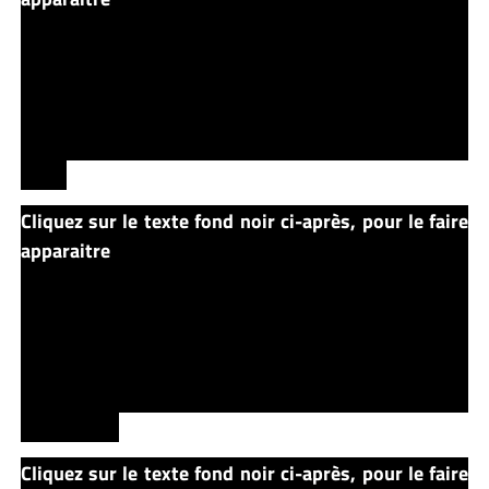
seconde d’inattention et c’est le Gage, le fils de Louis,
qui se fait écrasé par un des poids lourds de l’Orinco…
L’enterrement de l’enfant est particulièrement pénible
et l’événement éloigne Louis encore plus de sa belle
famille, avec qui les rapports n’étaient déjà pas très
bon…
Cliquez sur le texte fond noir ci-après, pour le faire
apparaitre
Une idée diabolique lui traverse l’esprit
quelque temps plus tard… Il envoie son épouse et sa
fille passer quelques jours chez ses beaux parents… Il
en profite pour aller récupérer le corps de Gage pour
l’enterrer dans le cimetière des MicMacs… Si Church
est revenu mauvais, ce ne sera peut-être pas le cas
avec Gage…
Cliquez sur le texte fond noir ci-après, pour le faire