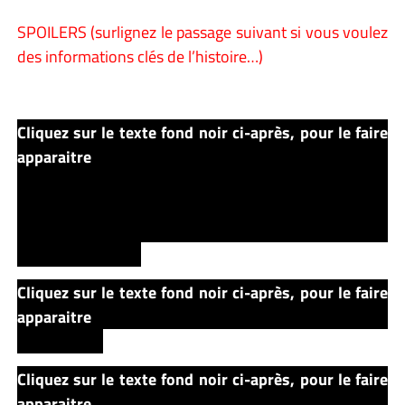
SPOILERS (surlignez le passage suivant si vous voulez
des informations clés de l’histoire…)
Cliquez sur le texte fond noir ci-après, pour le faire
apparaitre
Il décide, malgré tout, d’y enterrer le chat…
qui revient, quelques heures plus tard, à leur domicile,
complètement vivant… Mais ce n’est plus vraiment
Church… L’animal semble désormais animé par le mal,
comme possédé…
Cliquez sur le texte fond noir ci-après, pour le faire
apparaitre
Dés lors la famille Creed va être déchirée
par la peur….
Cliquez sur le texte fond noir ci-après, pour le faire
apparaitre
La mort continue son chemin… Une seule