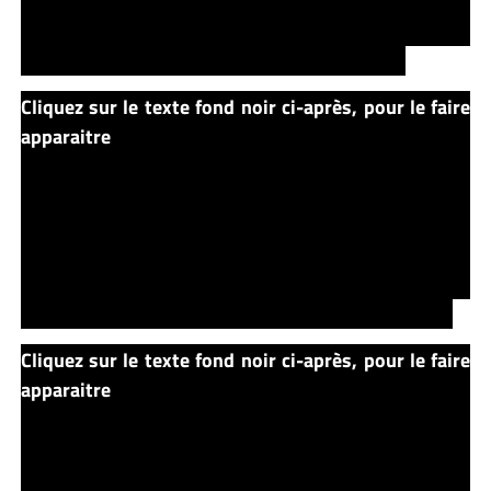
Rachel vient tout juste de mourir… Il est peut-être
encore temps… Louis décide donc d’enterrer sa
femme dans le cimetière des indiens MicMacs.
Cliquez sur le texte fond noir ci-après, pour le faire
apparaitre
Les heures passent… Louis fait quelques
réussites, dos à la porte… Il entend des pas lents et
grinçants qui s’approchent… Il espère que cette fois ci,
ça a marché… Il ne veut pas se retourner… Il attend…
Les pas stoppent juste derrière lui… Silence… Une
main glaciale se pose sur son épaule… Rachel lui dit
« Mon chéri » d’une voix râpeuse et pleine de terre…
Cliquez sur le texte fond noir ci-après, pour le faire
apparaitre
L’histoire s’arrête brutalement à ce
moment là…. Libre au lecteur d’imaginer la suite…
Peut-être Louis avait raison…. Peut-être était-il
encore temps… Le livre ne le dit pas… Mais nous