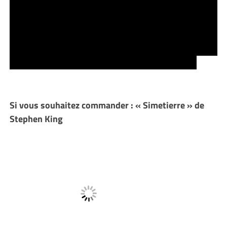
sommes dans un roman de Stephen King… Un roman
où la mort est reine… L’adaptation cinématographique
du livre nous donne cependant une réponse…. Une
réponse validée par King en personne… Et le film nous
montre que Louis s’est encore une fois trompé….
Si vous souhaitez commander : « Simetierre » de
Stephen King