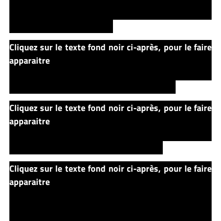
ce n’est plus son fils… Et Gage donne la mort à celle
qui était autrefois sa mère…
Cliquez sur le texte fond noir ci-après, pour le faire
apparaitre
Quand Louis se réveille le matin suivant, il
est déjà beaucoup trop tard… Il se rend chez les
Crandall et réalise ce qui vient de se passer….
Cliquez sur le texte fond noir ci-après, pour le faire
apparaitre
Il décide alors de mettre un terme à cette
diablerie… Il élimine définitivement le chat Church puis
voit son fils mourir pour la seconde fois…
Cliquez sur le texte fond noir ci-après, pour le faire
apparaitre
Louis se dit qu’il avait attendu trop
longtemps avant d’enterrer Gage dans le cimetière
MicMac et que c’est pour cela que tout a échoué.