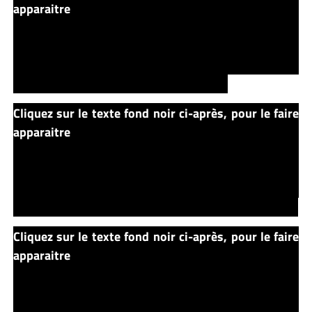
apparaitre
Mais tout ne se passe pas comme il
l’espérait… A des milliers de kilomètres de là, Ellie, la
fille de Louis, fait un cauchemar prémonitoire… Ses
propos inquiète Rachel, sa mère, qui décide de
retourner à Ludlow voir ce qui se passe…
Cliquez sur le texte fond noir ci-après, pour le faire
apparaitre
Gage revient bien du monde des morts…
Mais comme Church, il ne reste plus que l’enveloppe
corporelle du garçonnet… C’est un esprit diabolique,
désormais, qui contrôle ce corps… Gage se dirige vers
la maison des Crandall… où il assassine le vieux Judd…
Cliquez sur le texte fond noir ci-après, pour le faire
apparaitre
Rachel arrive à Ludlow… Avant même
d’avoir eu le temps de rentrer à leur maison, elle passe
chez les Crandall… Là, Gage l’attend… L’émotion
gagne Rachel qui retrouve son fils perdu… Mais voilà,