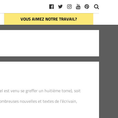
VOUS AIMEZ NOTRE TRAVAIL?
l est venu se greffer un huitième tome), soit
mbreuses nouvelles et textes de l’écrivain,