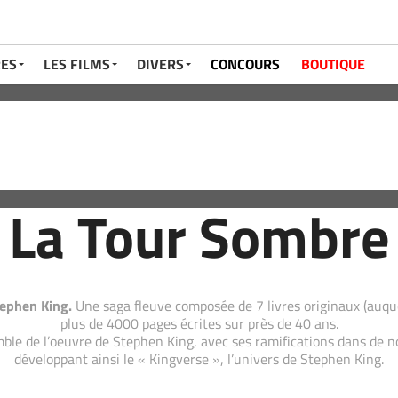
RES
LES FILMS
DIVERS
CONCOURS
BOUTIQUE
La Tour Sombre
tephen King.
Une saga fleuve composée de 7 livres originaux (auque
plus de 4000 pages écrites sur près de 40 ans.
ble de l’oeuvre de Stephen King, avec ses ramifications dans de no
développant ainsi le « Kingverse », l’univers de Stephen King.