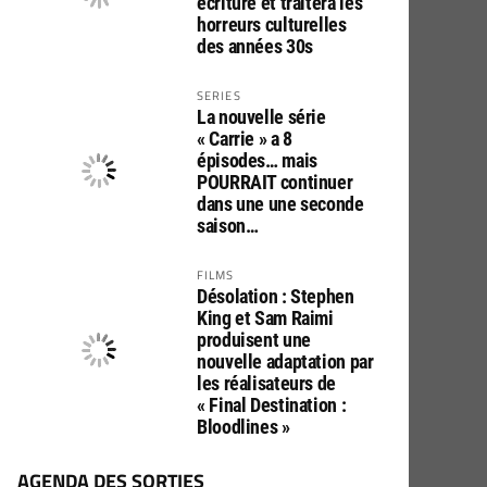
écriture et traitera les
horreurs culturelles
des années 30s
SERIES
La nouvelle série
« Carrie » a 8
épisodes… mais
POURRAIT continuer
dans une une seconde
saison…
FILMS
Désolation : Stephen
King et Sam Raimi
produisent une
nouvelle adaptation par
les réalisateurs de
« Final Destination :
Bloodlines »
AGENDA DES SORTIES