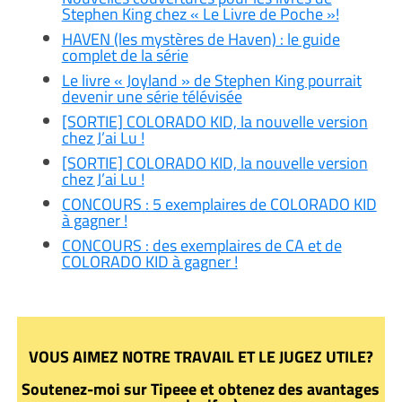
Stephen King chez « Le Livre de Poche »!
HAVEN (les mystères de Haven) : le guide
complet de la série
Le livre « Joyland » de Stephen King pourrait
devenir une série télévisée
[SORTIE] COLORADO KID, la nouvelle version
chez J’ai Lu !
[SORTIE] COLORADO KID, la nouvelle version
chez J’ai Lu !
CONCOURS : 5 exemplaires de COLORADO KID
à gagner !
CONCOURS : des exemplaires de CA et de
COLORADO KID à gagner !
VOUS AIMEZ NOTRE TRAVAIL ET LE JUGEZ UTILE?
Soutenez-moi sur Tipeee et obtenez des avantages