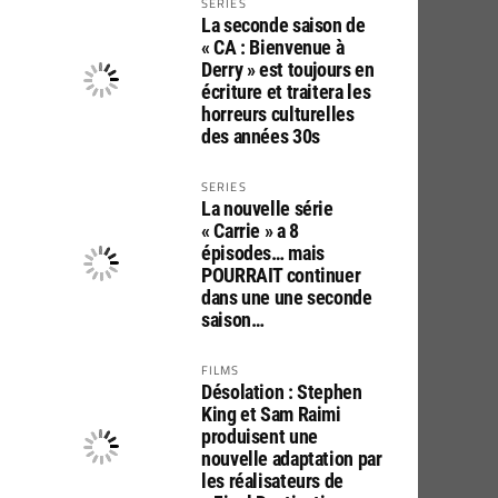
SERIES
La seconde saison de
« CA : Bienvenue à
Derry » est toujours en
écriture et traitera les
horreurs culturelles
des années 30s
SERIES
La nouvelle série
« Carrie » a 8
épisodes… mais
POURRAIT continuer
dans une une seconde
saison…
FILMS
Désolation : Stephen
King et Sam Raimi
produisent une
nouvelle adaptation par
les réalisateurs de