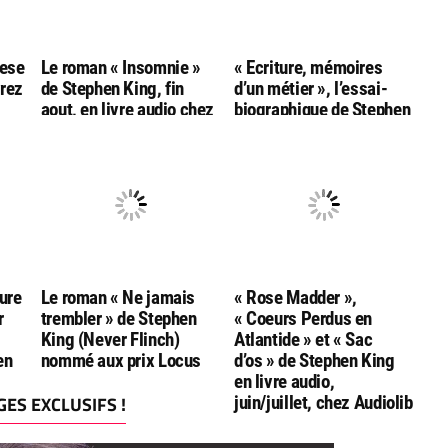
hese
Le roman « Insomnie »
« Ecriture, mémoires
vrez
de Stephen King, fin
d’un métier », l’essai-
aout, en livre audio chez
biographique de Stephen
ng
Audiolib
King, sort fin octobre
dans une nouvelle
édition française
anniversaire!
ure
Le roman « Ne jamais
« Rose Madder »,
r
trembler » de Stephen
« Coeurs Perdus en
King (Never Flinch)
Atlantide » et « Sac
en
nommé aux prix Locus
d’os » de Stephen King
en livre audio,
ES EXCLUSIFS !
juin/juillet, chez Audiolib