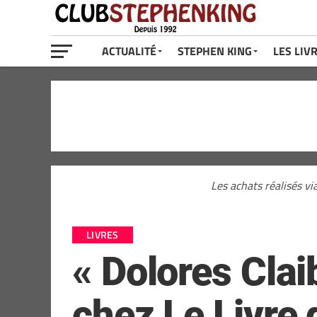
ACTUALITÉ
STEPHEN KING
LES LIV
Les achats réalisés vi
LIVRES
« Dolores Cla
chez Le Livre