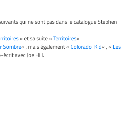
s suivants qui ne sont pas dans le catalogue Stephen
rritoires
» et sa suite «
Territoires
«
ur Sombre
« , mais également «
Colorado Kid
« , «
Les
-écrit avec Joe Hill.