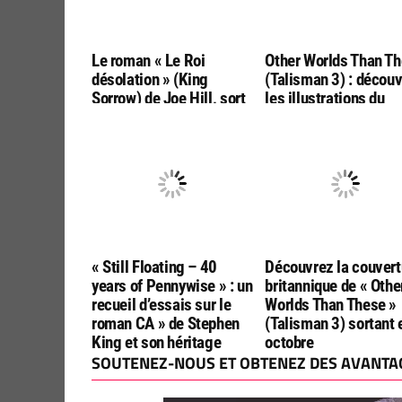
Le roman « Le Roi
Other Worlds Than T
désolation » (King
(Talisman 3) : décou
Sorrow) de Joe Hill, sort
les illustrations du
mi-novembre en français
roman de Stephen Ki
chez Jean Claude Lattes
et Peter Straub
« Still Floating – 40
Découvrez la couvert
years of Pennywise » : un
britannique de « Othe
recueil d’essais sur le
Worlds Than These »
roman CA » de Stephen
(Talisman 3) sortant 
King et son héritage
octobre
SOUTENEZ-NOUS ET OBTENEZ DES AVANTAG