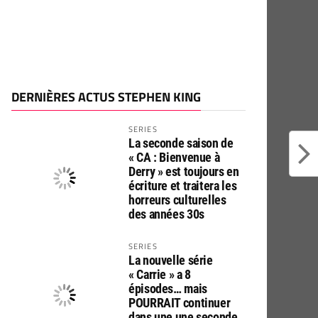
DERNIÈRES ACTUS STEPHEN KING
SERIES
La seconde saison de
« CA : Bienvenue à
Derry » est toujours en
écriture et traitera les
horreurs culturelles
des années 30s
SERIES
La nouvelle série
« Carrie » a 8
épisodes… mais
POURRAIT continuer
dans une une seconde