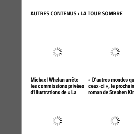
AUTRES CONTENUS : LA TOUR SOMBRE
Michael Whelan arrête
« D’autres mondes q
les commissions privées
ceux-ci », le prochai
d’illustrations de « La
roman de Stephen Ki
Tour Sombre »
conclura les sagas d
« Talisman » et de « 
Tour Sombre »