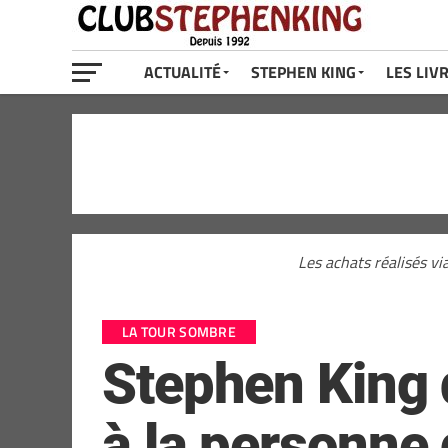
ACTUALITÉ
STEPHEN KING
LES LIV
Les achats réalisés vi
LA TOUR SOMBRE
Stephen King 
à la personne 