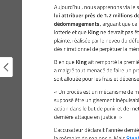
Aujourd’hui, nous apprenons via le 
lui attribuer près de 1.2 millions 
dédommagements,
arguant que ce 
lotterie et que
King
ne devrait pas êt
plainte, réalisée par le neveu du déf
désir irrationnel de perpétuer la mé
Bien que
King
ait remporté la premiè
a malgré tout menacé de faire un pr
soit allouée pour les frais et dépen
« Un procès est un mécanisme de met
supposé être un gisement inépuisabl
action dans le but de punir et de met
dernière attaque en justice. »
L’accusateur déclarait l’année derni
la mémoire de son oncle. Mais
Step