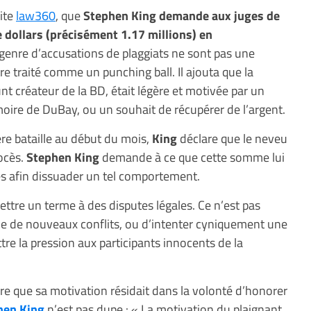
site
law360
, que
Stephen King demande aux juges de
de dollars (précisément 1.17 millions) en
genre d’accusations de plaggiats ne sont pas une
re traité comme un punching ball. Il ajouta que la
unt créateur de la BD, était légère et motivée par un
moire de DuBay, ou un souhait de récupérer de l’argent.
re bataille au début du mois,
King
déclare que le neveu
ocès.
Stephen King
demande à ce que cette somme lui
ses afin dissuader un tel comportement.
tre un terme à des disputes légales. Ce n’est pas
e de nouveaux conflits, ou d’intenter cyniquement une
tre la pression aux participants innocents de la
ère que sa motivation résidait dans la volonté d’honorer
hen King
n’est pas dupe : « La motivation du plaignant