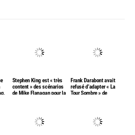
ue
Stephen King est « très
Frank Darabont avait
n
content » des scénarios
refusé d’adapter « La
ng,
de Mike Flanagan pour la
Tour Sombre » de
u
série « La Tour Sombre »
Stephen King
La
qu’il prépare