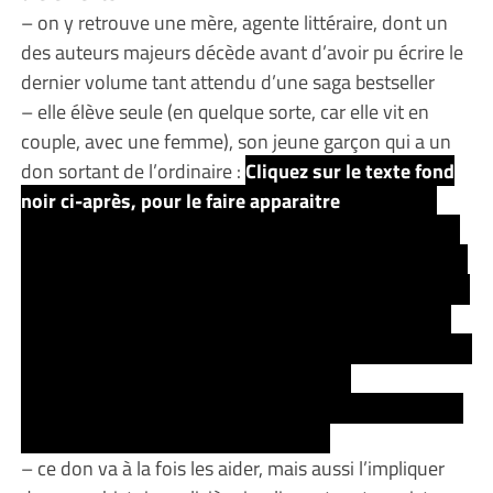
– on y retrouve une mère, agente littéraire, dont un
des auteurs majeurs décède avant d’avoir pu écrire le
dernier volume tant attendu d’une saga bestseller
– elle élève seule (en quelque sorte, car elle vit en
couple, avec une femme), son jeune garçon qui a un
don sortant de l’ordinaire :
Cliquez sur le texte fond
noir ci-après, pour le faire apparaitre
ce n’est pas
vraiment un spoiler car on le découvre dès le premier
chapitre, mais je vous le cache quand même : son don
(ou peut-être plutôt une malédiction, selon la manière
dont on voit les choses, c’est qu’il voit les morts qui
ont tendance à trainer quelques temps après leur mort
oùs sont décédés, ou à un endroit qu’ils
affectionnent…. et ils semblent obligé de dire la vérité
quand Jamie leur pose des questions)
– ce don va à la fois les aider, mais aussi l’impliquer