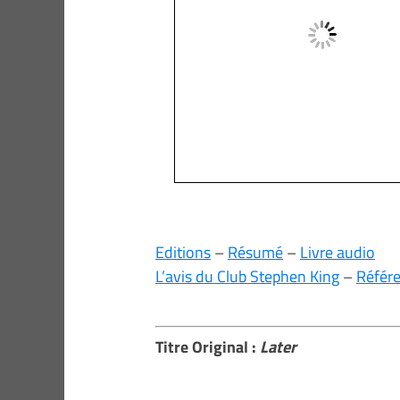
Editions
–
Résumé
–
Livre audio
L’avis du Club Stephen King
–
Référ
Titre Original :
Later