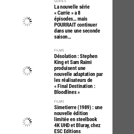
SERIES
La nouvelle série
« Carrie » a 8
épisodes… mais
POURRAIT continuer
dans une une seconde
saison…
FILMS
Désolation : Stephen
King et Sam Raimi
produisent une
nouvelle adaptation par
les réalisateurs de
« Final Destination :
Bloodlines »
FILMS
Simetierre (1989) : une
nouvelle édition
limitée en steelbook
4K UHD et Bluray, chez
ESC Editions