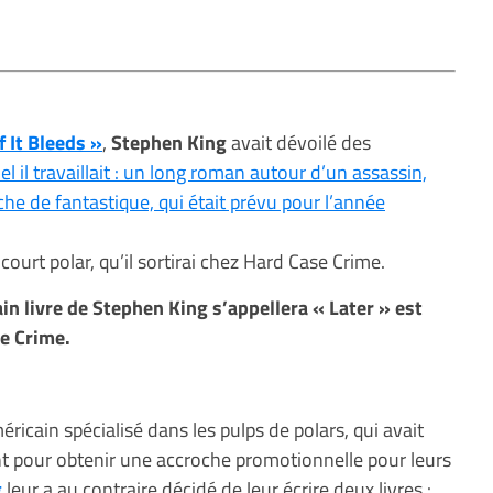
f It Bleeds »
,
Stephen King
avait dévoilé des
el il travaillait : un long roman autour d’un assassin,
che de fantastique, qui était prévu pour l’année
court polar, qu’il sortirai chez Hard Case Crime.
ain livre de Stephen King s’appellera « Later » est
e Crime.
ricain spécialisé dans les pulps de polars, qui avait
t pour obtenir une accroche promotionnelle pour leurs
g
leur a au contraire décidé de leur écrire deux livres :