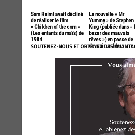
Sam Raimi avait décliné
La nouvelle « Mr
de réaliser le film
Yummy » de Stephen
« Children of the corn »
King (publiée dans « 
(Les enfants du maïs) de
bazar des mauvais
1984
rêves ») en passe de
SOUTENEZ-NOUS ET OBTENEZ DES AVANTAG
devenir un film