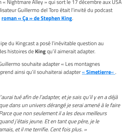
 « Nightmare Alley » qui sort le 17 décembre aux USA
lisateur Guillermo del Toro était l’invité du podcast
u
roman « Ça » de Stephen King
.
quipe du Kingcast a posé l’inévitable question au
 des histoires de
King
qu’il aimerait adapter.
e Guillermo souhaite adapter « Les montagnes
prend ainsi qu’il souhaiterai adapter
«
Simetierre
«
.
urai tué afin de l’adapter, et je sais qu’il y en a déjà
que dans un univers dérangé je serai amené à le faire
 Parce que non seulement il a les deux meilleurs
quand j’étais jeune. Et en tant que père, je le
s, et il me terrifie. Cent fois plus. »