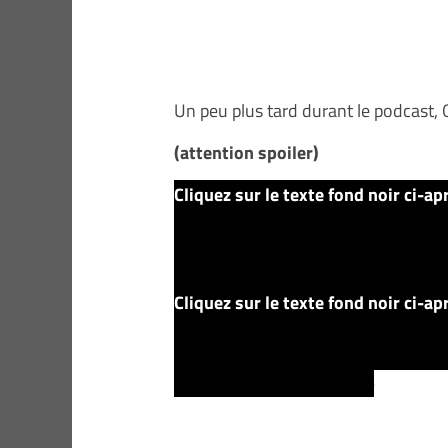
Un peu plus tard durant le podcast, G
(attention spoiler)
Cliquez sur le texte fond noir ci-ap
scène du livre est quand (Louis) ou
que sa tête a disparu à cause de ce
qu’il n’est pas possible d’ignorer ce
Cliquez sur le texte fond noir ci-ap
j’ai pensé qu’on ferai en postprodu
Gage revient. Je dépenserai beaucoup
à avoir un regard neutre. »