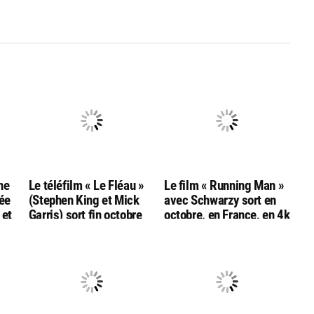
ne
Le téléfilm « Le Fléau »
Le film « Running Man »
tée
(Stephen King et Mick
avec Schwarzy sort en
 et
Garris) sort fin octobre
octobre, en France, en 4k
en combo
bluray ultra hd
Bluray/DVD/livret chez
Rimini