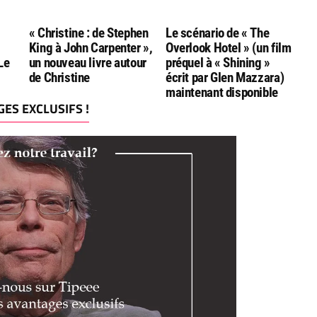
« Christine : de Stephen
Le scénario de « The
King à John Carpenter »,
Overlook Hotel » (un film
Le
un nouveau livre autour
préquel à « Shining »
de Christine
écrit par Glen Mazzara)
maintenant disponible
ES EXCLUSIFS !