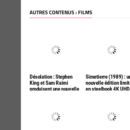
AUTRES CONTENUS : FILMS
Désolation : Stephen
Simetierre (1989) : u
King et Sam Raimi
nouvelle édition limi
produisent une nouvelle
en steelbook 4K UHD
adaptation par les
Bluray, chez ESC
réalisateurs de « Final
Editions
Destination :
Bloodlines »