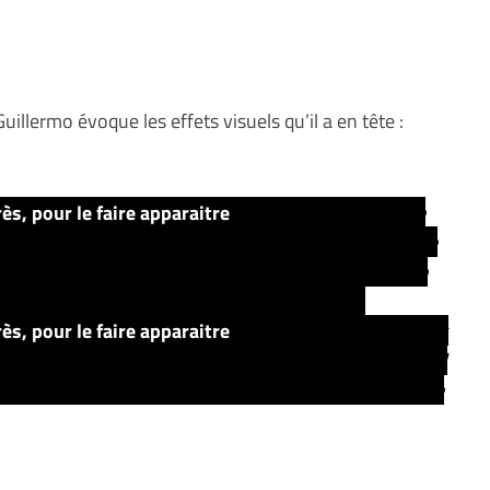
uillermo évoque les effets visuels qu’il a en tête :
rès, pour le faire apparaitre
« Pour moi, la meilleure
vre le cercueil de Gage et pense pendant une seconde
 champignon noir qui recouvre son visage… je pense
s détails et pense que cela honorerai le livre.
rès, pour le faire apparaitre
Une des choses auquelles
ction de
Simetierre
, c’est quand le mort revient, quand
 d’argent pour retirer l’éclat de ses yeux. De manière