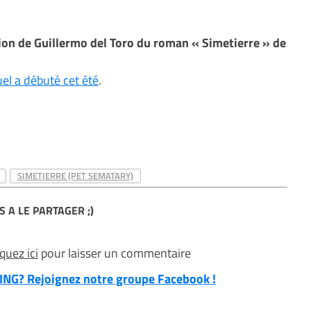
sion de Guillermo del Toro du roman « Simetierre » de
el a débuté cet été
.
SIMETIERRE (PET SEMATARY)
S A LE PARTAGER ;)
iquez ici
pour laisser un commentaire
NG? Rejoignez notre groupe Facebook !