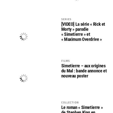
SERIES
[VIDEO] La série « Rick et
Morty » parodie
« Simetierre » et
« Maximum Overdrive »
FILMS
Simetierre – aux origines
du Mal : bande annonce et
nouveau poster
COLLECTION
Le roman « Simetierre »
de Stephen King en