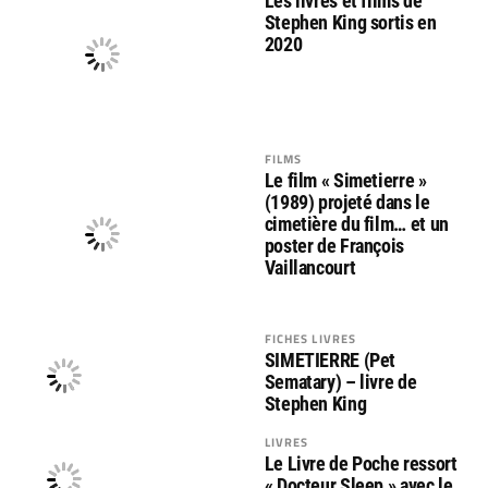
Les livres et films de
Stephen King sortis en
2020
FILMS
Le film « Simetierre »
(1989) projeté dans le
cimetière du film… et un
poster de François
Vaillancourt
FICHES LIVRES
SIMETIERRE (Pet
Sematary) – livre de
Stephen King
LIVRES
Le Livre de Poche ressort
« Docteur Sleep » avec le