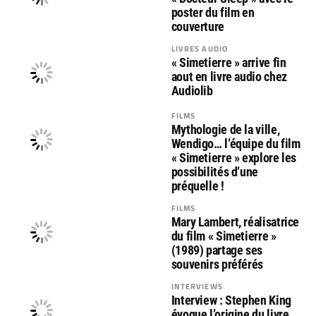
poster du film en
couverture
LIVRES AUDIO
« Simetierre » arrive fin
aout en livre audio chez
Audiolib
FILMS
Mythologie de la ville,
Wendigo… l’équipe du film
« Simetierre » explore les
possibilités d’une
préquelle !
FILMS
Mary Lambert, réalisatrice
du film « Simetierre »
(1989) partage ses
souvenirs préférés
INTERVIEWS
Interview : Stephen King
évoque l’origine du livre