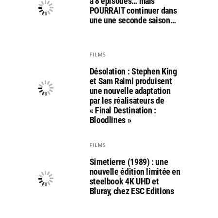
a 8 épisodes… mais
POURRAIT continuer dans
une une seconde saison…
FILMS
Désolation : Stephen King
et Sam Raimi produisent
une nouvelle adaptation
par les réalisateurs de
« Final Destination :
Bloodlines »
FILMS
Simetierre (1989) : une
nouvelle édition limitée en
steelbook 4K UHD et
Bluray, chez ESC Editions