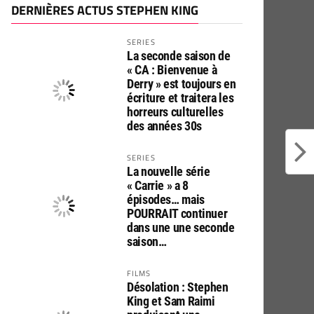
DERNIÈRES ACTUS STEPHEN KING
SERIES
La seconde saison de
« CA : Bienvenue à
Derry » est toujours en
écriture et traitera les
horreurs culturelles
des années 30s
SERIES
La nouvelle série
« Carrie » a 8
épisodes… mais
POURRAIT continuer
dans une une seconde
saison…
FILMS
Désolation : Stephen
King et Sam Raimi