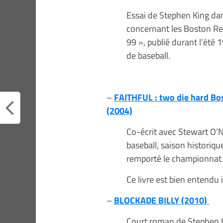
Essai de Stephen King dan
concernant les Boston Red
99 », publié durant l’été 
de baseball.
–
FAITHFUL : two die hard Bos
(2004)
Co-écrit avec Stewart O’N
baseball, saison historiq
remporté le championnat 
Ce livre est bien entendu 
–
BLOCKADE BILLY (2010)
Court roman de Stephen K