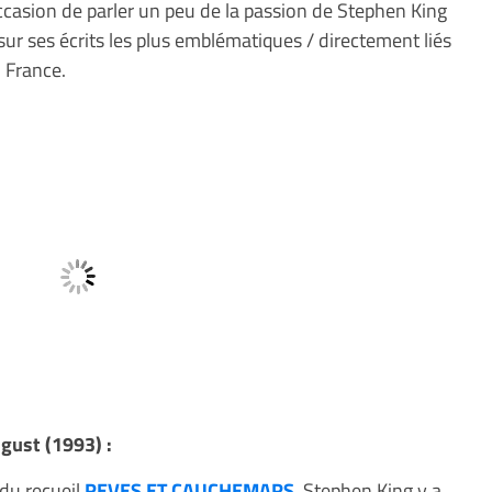
occasion de parler un peu de la passion de Stephen King
 sur ses écrits les plus emblématiques / directement liés
 France.
gust (1993) :
 du recueil
REVES ET CAUCHEMARS
, Stephen King y a