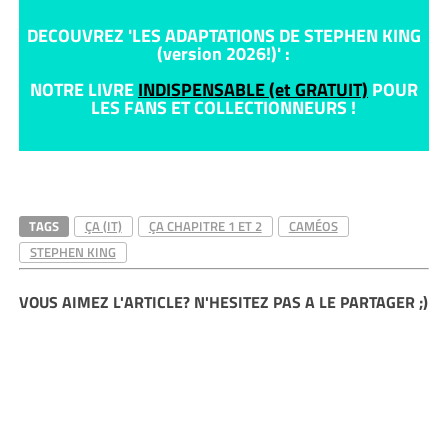
DECOUVREZ 'LES ADAPTATIONS DE STEPHEN KING
(version 2026!)' :
NOTRE LIVRE
INDISPENSABLE (et GRATUIT)
POUR
LES FANS ET COLLECTIONNEURS !
TAGS
ÇA (IT)
ÇA CHAPITRE 1 ET 2
CAMÉOS
STEPHEN KING
VOUS AIMEZ L'ARTICLE? N'HESITEZ PAS A LE PARTAGER ;)