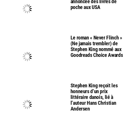
annoncée des livres de
poche aux USA
Le roman « Never Flinch »
(Ne jamais trembler) de
Stephen King nommé aux
Goodreads Choice Awards
Stephen King reçoit les
honneurs d’un prix
littéraire danois, lié à
l’auteur Hans Christian
Andersen