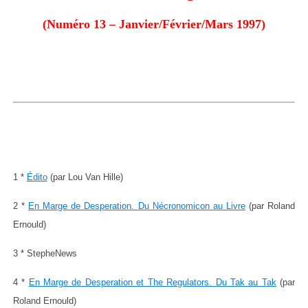
(Numéro 13 – Janvier/Février/Mars 1997)
1 *
Édito
(par Lou Van Hille)
2 *
En Marge de Desperation. Du Nécronomicon au Livre
(par Roland
Ernould)
3 * StepheNews
4 *
En Marge de Desperation et The Regulators. Du Tak au Tak
(par
Roland Ernould)