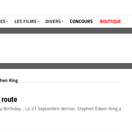
RES
LES FILMS
DIVERS
CONCOURS
BOUTIQUE
phen King
 route
ppy Birthday… Le 21 Septembre dernier, Stephen Edwin King a