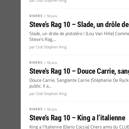
par Club Stephen King
DIVERS
/ 18 ans
Steve’s Rag 10 – Slade, un drôle de
Slade, un drole de pistoléro ! (Lou Van Hille) Com
Steve’s Rag,...
par Club Stephen King
DIVERS
/ 18 ans
Steve’s Rag 10 – Douce Carrie, san
Douce Carrie, Sanglante Carrie (Stéphanie De Rycke
public. Il a...
par Club Stephen King
DIVERS
/ 18 ans
Steve’s Rag 10 – King a l’italienne
King a l’Italienne (Dario Coccia) Chers amis du CL