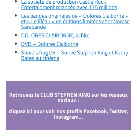
La société de production Castle Rock
Entertainment relancée avec 175 millions
Les bandes originales de « Dolores Claiborne »
et « Le Fléau » en éditions limitées chez Varese
Sarabande
DOLORES CLAIBORNE, le film
DVD – Dolores Claiborne
Steve’s Rag 06 – Soirée Stephen King et Kathy
Bates au cinéma
Retrouvez le CLUB STEPHEN KING sur les réseaux
sociaux :
cliquez ici pour voir nos profils Facebook, Twitter,
Instagram...