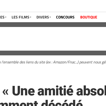
RES
LES FILMS
DIVERS
CONCOURS
BOUTIQUE
a l'ensemble des liens du site (ex : Amazon/Fnac...) peuvent nous 
 « Une amitié abso
cemment décédé