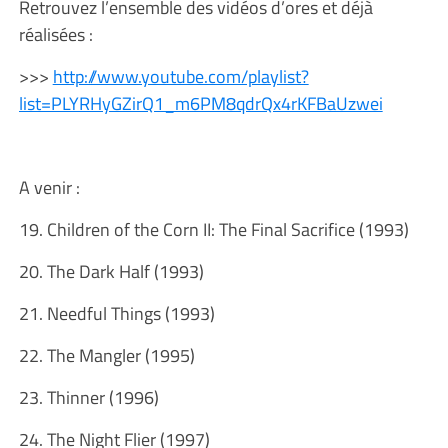
Retrouvez l’ensemble des vidéos d’ores et déjà
réalisées :
>>>
http://www.youtube.com/playlist?
list=PLYRHyGZirQ1_m6PM8qdrQx4rKFBaUzwei
A venir :
19. Children of the Corn II: The Final Sacrifice (1993)
20. The Dark Half (1993)
21. Needful Things (1993)
22. The Mangler (1995)
23. Thinner (1996)
24. The Night Flier (1997)