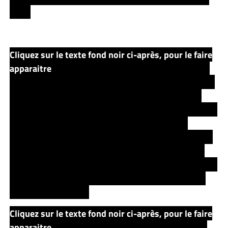
forêt.
Cliquez sur le texte fond noir ci-après, pour le faire
apparaitre
Tim arrivera malgré tout devant une cage
dans laquelle est emprisonnée un lion, possédant des
pouvoirs magiques. Alors qu’une tempête de givre
arrive, le lion donne alors une serviette, qui s’étirera et
deviendra assez grande pour couvrir la cage et
protéger le tigre et Tim du givre. Ce dernier liberera et
fera boire une potion au Tygre, qui est, en réalité, le
magicien Maerlyn qui avait transformé et empoisonné
par un discipe du Roi Cramoisi (alors traduit par Roi
Rouge dans ce livre).
Cliquez sur le texte fond noir ci-après, pour le faire
apparaitre
Pour le remercier, Maerlyn lui donnera le