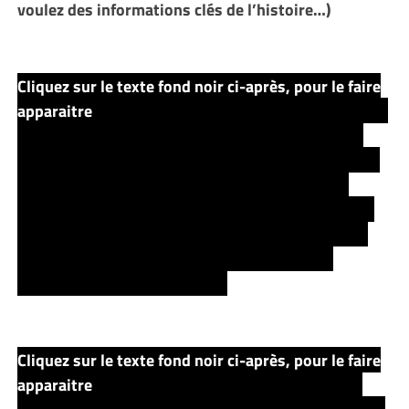
voulez des informations clés de l’histoire…)
Cliquez sur le texte fond noir ci-après, pour le faire
apparaitre
Une fois sur place, ils manqueront d’assiter
à un massacre réalisé par le « Garou », et devinent
que cette bête peut changer d’apparence comme elle
le souhaite. Ils assisteront Bill, un garçon dont la
famille a été tué par la bête, et qui l’a « vu ». Jamie &
Roland l’emmèneront dans la « prison » du Shériff,
afin qu’il se sente en sécurité, d’autant qu’une
tempête de verglas se prépare.
Cliquez sur le texte fond noir ci-après, pour le faire
apparaitre
Alors que le vent résonne en dehors du