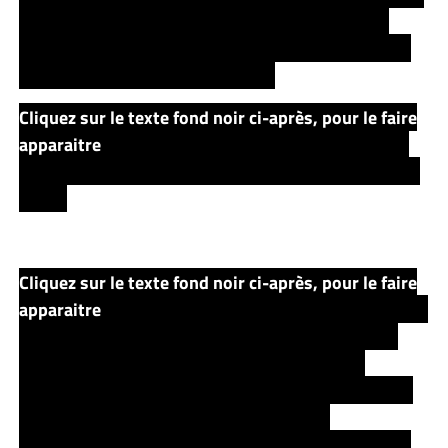
dans laquelle Bern Kells bat Nell, la ma de Tim qui
devient alors aveugle. Puis il montrera alors le corps
de Big Ross, dissimulé sous l’eau.
Cliquez sur le texte fond noir ci-après, pour le faire
apparaitre
Tim comprend alors que son père n’a pas
été tué par un dragon… mais qu’il a en fait été tué par
Kern…
Cliquez sur le texte fond noir ci-après, pour le faire
apparaitre
Tim retournera alors auprès de sa mère, qui
est maintenant aveugle : mais le village devient au
courant que c’est la faute de Bern. L’enfant ira
chercher des bûcherons dans la forêt, et suivra alors
un parcours cheminé de rencontres aussi
surprenantes que terrifiantes avec les animaux de la