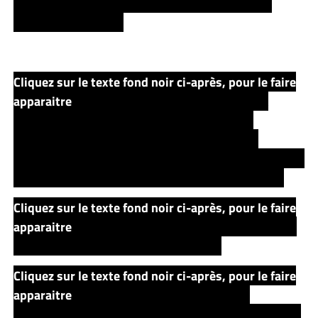
entend à l’enfant qu’il y a une chose qu’il devrait
ouvrir avec cette clé.
Cliquez sur le texte fond noir ci-après, pour le faire
apparaitre
Il ouvrira le coffre de son beau-pa, et
découvrira la pièce porte bonheur de son pa :
comment est ce possible? Celle-ci devrait être
fondue… Choqué par cette découverte, il décide d’aller
rejoindre le collecteur qui tient camp dans la forêt.
Cliquez sur le texte fond noir ci-après, pour le faire
apparaitre
Après le repas, l’adulte lui demande d’aller
chercher de lot à la riviève avoisinante.
Cliquez sur le texte fond noir ci-après, pour le faire
apparaitre
Ils y vont ensemble, et d’un geste
‘magique’, l’adulte fait apparaitre dans l’eau une scène