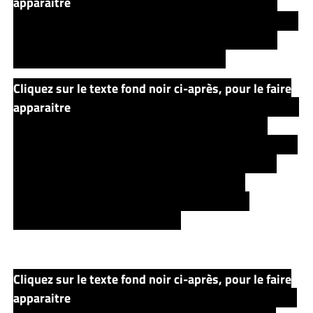
apparaitre
Sur l’indice de Bill (anneau bleu) Ils font
donc venir les quelques personnes qui travaillent dans
une mine de sel, qui portent la marque d’un séjour
pénitencier et qui savent faire du cheval.
Cliquez sur le texte fond noir ci-après, pour le faire
apparaitre
Alors que la douzaine de personnes a défilé
devant Bill, et qu’ils vont sortir de la pièce, Bill se
rappelle un détail distinctif par rapport à cet anneau : il
était partiel. Roland & Jamie remarqueront donc la
personne en question, qui commencera à se
transformer homme serpent. Roland le tuera
aisément, d’une balle en argent.
Cliquez sur le texte fond noir ci-après, pour le faire
apparaitre
.. Roland ayant fini de raconter l’histoire au