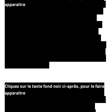
apparaitre
Le futur de Tim & de Nell s’assombrit car la
mère ne voit pas comment elle va faire pour payer la
taxe leur permettant d’habiter sur le terrain. Bern
Kells, bûcheron associé et ami d’enfance à la fois de
Big Ross et de Nell, propose à cette dernière de se
marier afin de mettre leur partager leurs propriétés,
pouvoir payer la taxe, et donc éviter que Nell et Tim se
retrouve sans toit. Devant le passé ‘violent’ de celui ci
(qui peut se révéler violent après avoir bu), Nell hésite,
mais finira par accepter.
Cliquez sur le texte fond noir ci-après, pour le faire
apparaitre
Le jour où collecteur arrive pour récupérer
la taxe, ce dernier donne à Tim une clé (qui ouvre tout
mais ne fonctionnera qu’une seule fois), et sous