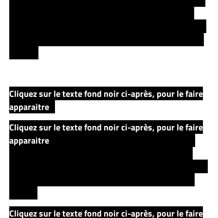
batiment, le jeune Roland raconte alors une histoire à
Bill afin de l’aider à se reposer. Cette histoire lui fut
originellement racontée par sa mère. Ce récit s’appelle
« THE WIND THROUGH THE KEYHOLE » (LA CLE DES
VENTS).
Cliquez sur le texte fond noir ci-après, pour le faire
apparaitre
..
Cliquez sur le texte fond noir ci-après, pour le faire
apparaitre
Tim vit avec sa mère Nell & son père Big
Ross a la lisière d’une Forêt Sans Fin. Bûcheron, le
Grand Ross va couper du bois avec son associé… mais
il ne reviendra jamais, car sera brûlé par le feu d’un
dragon.
Cliquez sur le texte fond noir ci-après, pour le faire