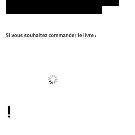
ka-tet, et la tempête s’étant calmé, Roland, Eddie,
Susanna, Jake et Oy reprendront la route…
Si vous souhaitez commander le livre :