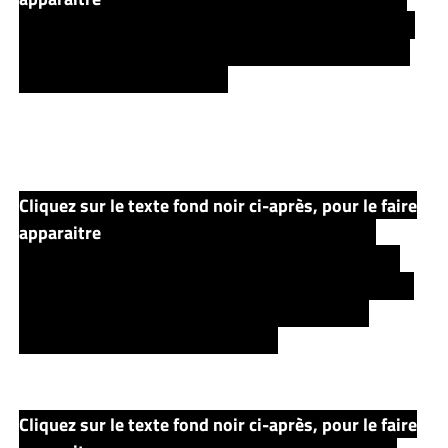
reste de la potion qui permettra de redonner la vue à
Nell, ainsi qu’une hache… qui permettra à celle-ci de
tuer Bern s’attaquant à eux.
Cliquez sur le texte fond noir ci-après, pour le faire
apparaitre
.. Ayant finit de raconter son histoire
Roland & Jamie décident de faire passer en ville un
message : Bill a vu qui a tué le Garou, cette personne
qui peut se transformer à volonté et qui tue de
nombreux innocents de cette ville.
Cliquez sur le texte fond noir ci-après, pour le faire