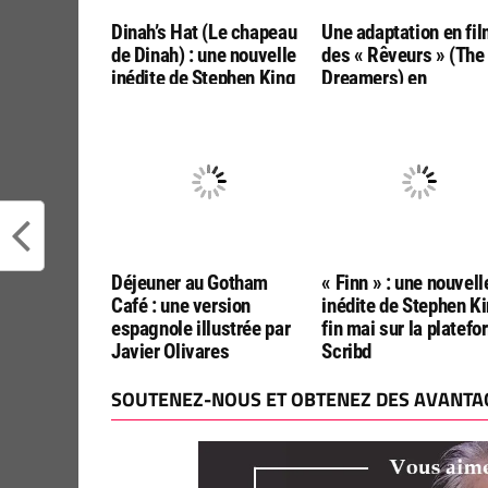
Dinah’s Hat (Le chapeau
Une adaptation en fi
de Dinah) : une nouvelle
des « Rêveurs » (The
inédite de Stephen King
Dreamers) en
dans le magazine The
préparation par l’acte
Atlantic
Giancarlo Esposito
Déjeuner au Gotham
« Finn » : une nouvell
Café : une version
inédite de Stephen Ki
espagnole illustrée par
fin mai sur la platef
Javier Olivares
Scribd
SOUTENEZ-NOUS ET OBTENEZ DES AVANTAG