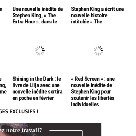
lm
Une nouvelle inédite de
Stephen King a écrit une
Stephen King, « The
nouvelle histoire
Extra Hour », dans le
intitulée « The
ur
magazine Cemetery
Dreamers »
Dance #79
e
Shining in the Dark : le
« Red Screen » : une
ng,
livre de Lilja avec une
nouvelle inédite de
orme
nouvelle inédite sortira
Stephen King pour
en poche en février
soutenir les libertés
individuelles
ES EXCLUSIFS !