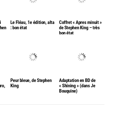
i
Le Fléau, 1e édition, alta
Coffret « Apres minuit »
phen
: bon état
de Stephen King – très
bon état
Peur bleue, de Stephen
Adaptation en BD de
uro,
King
« Shining » (dans Je
Bouquine)