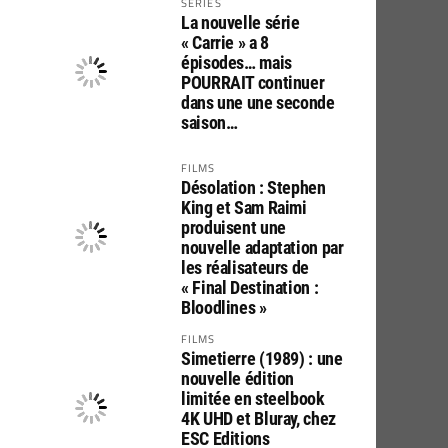
SERIES
La nouvelle série
« Carrie » a 8
épisodes… mais
POURRAIT continuer
dans une une seconde
saison…
FILMS
Désolation : Stephen
King et Sam Raimi
produisent une
nouvelle adaptation par
les réalisateurs de
« Final Destination :
Bloodlines »
FILMS
Simetierre (1989) : une
nouvelle édition
limitée en steelbook
4K UHD et Bluray, chez
ESC Editions