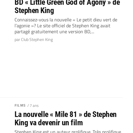
BD « Little Green God of Agony » de
Stephen King
Connaissez-vous la nouvelle « Le petit dieu vert de
l’agonie »? Le site officiel de Stephen King avait
partagé gratuitement une version BD,...
par Club Stephen King
FILMS
/ 7 ans
La nouvelle « Mile 81 » de Stephen
King va devenir un film
Stephen King est un auteur prolifique. Très prolifique.