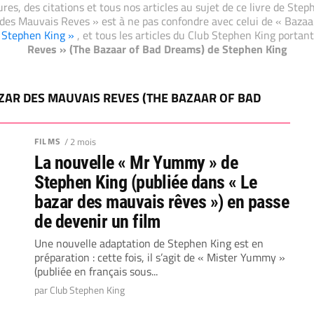
res, des citations et tous nos articles au sujet de ce livre de Step
 des Mauvais Reves » est à ne pas confondre avec celui de « Bazaa
e Stephen King »
, et tous les articles du Club Stephen King porta
Reves » (The Bazaar of Bad Dreams) de Stephen King
BAZAR DES MAUVAIS REVES (THE BAZAAR OF BAD
FILMS
/ 2 mois
La nouvelle « Mr Yummy » de
Stephen King (publiée dans « Le
bazar des mauvais rêves ») en passe
de devenir un film
Une nouvelle adaptation de Stephen King est en
préparation : cette fois, il s’agit de « Mister Yummy »
(publiée en français sous...
par Club Stephen King