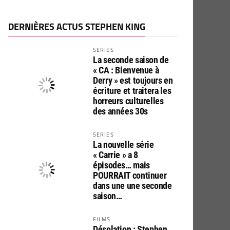
DERNIÈRES ACTUS STEPHEN KING
SERIES
La seconde saison de
« CA : Bienvenue à
Derry » est toujours en
écriture et traitera les
horreurs culturelles
des années 30s
SERIES
La nouvelle série
« Carrie » a 8
épisodes… mais
POURRAIT continuer
dans une une seconde
saison…
FILMS
Désolation : Stephen