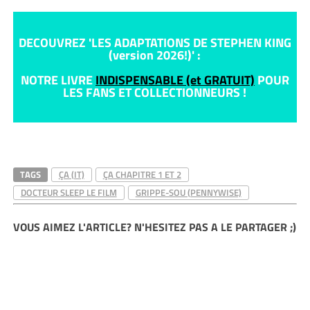
DECOUVREZ 'LES ADAPTATIONS DE STEPHEN KING
(version 2026!)' :
NOTRE LIVRE
INDISPENSABLE (et GRATUIT)
POUR
LES FANS ET COLLECTIONNEURS !
TAGS
ÇA (IT)
ÇA CHAPITRE 1 ET 2
DOCTEUR SLEEP LE FILM
GRIPPE-SOU (PENNYWISE)
VOUS AIMEZ L'ARTICLE? N'HESITEZ PAS A LE PARTAGER ;)