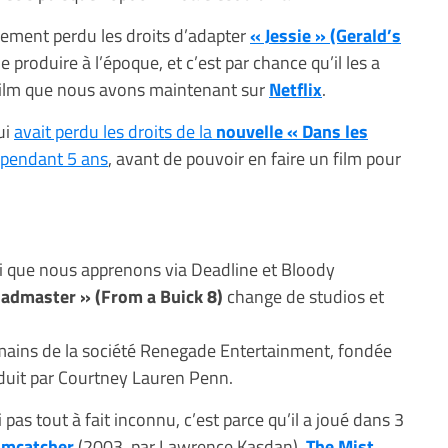
alement perdu les droits d’adapter
« Jessie » (Gerald’s
 produire à l’époque, et c’est par chance qu’il les a
e film que nous avons maintenant sur
Netflix
.
ui
avait perdu les droits de la
nouvelle « Dans les
pendant 5 ans
, avant de pouvoir en faire un film pour
ui que nous apprenons via Deadline et Bloody
oadmaster » (From a Buick 8)
change de studios et
 mains de la société Renegade Entertainment, fondée
oduit par Courtney Lauren Penn.
as tout à fait inconnu, c’est parce qu’il a joué dans 3
amcatcher
(2003, par Lawrence Kasdan),
The Mist