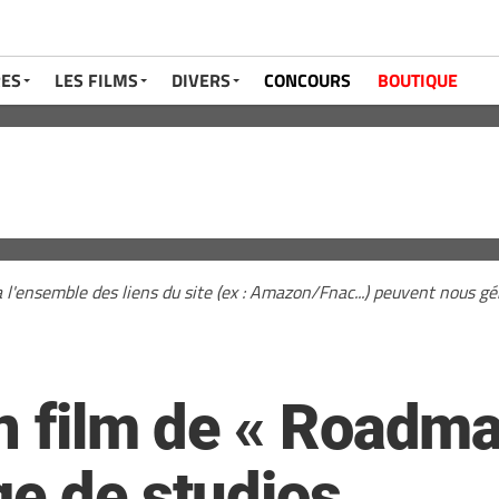
RES
LES FILMS
DIVERS
CONCOURS
BOUTIQUE
a l'ensemble des liens du site (ex : Amazon/Fnac...) peuvent nous 
n film de « Roadma
ge de studios