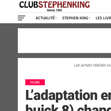
ACTUALITÉ
STEPHEN KING
LES LIV
Les achats réalisés vi
FILMS
L’adaptation e
buick 8) chan