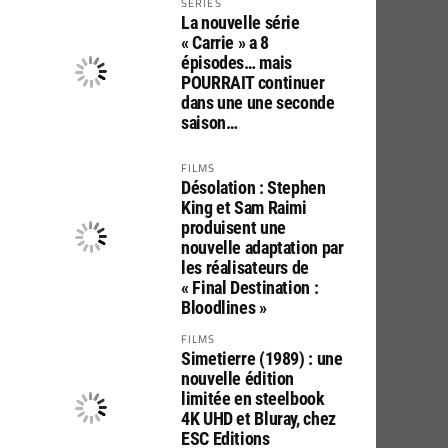
SERIES
La nouvelle série
« Carrie » a 8
épisodes… mais
POURRAIT continuer
dans une une seconde
saison…
FILMS
Désolation : Stephen
King et Sam Raimi
produisent une
nouvelle adaptation par
les réalisateurs de
« Final Destination :
Bloodlines »
FILMS
Simetierre (1989) : une
nouvelle édition
limitée en steelbook
4K UHD et Bluray, chez
ESC Editions