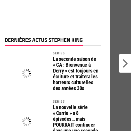
DERNIÈRES ACTUS STEPHEN KING
SERIES
La seconde saison de
« CA : Bienvenue à
Derry » est toujours en
écriture et traitera les
horreurs culturelles
des années 30s
SERIES
La nouvelle série
« Carrie » a 8
épisodes… mais
POURRAIT continuer
dans une une seconde