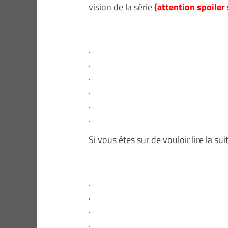
vision de la série
(attention spoiler 
.
.
.
.
.
.
Si vous êtes sur de vouloir lire la su
.
.
.
.