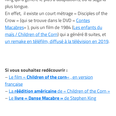
plus longue.
En effet, il existe un court métrage « Disciples of the
Crow » (qui se trouve dans le DVD «
Contes
Macabres
« ), puis un film de 1984 (
Les enfants du
maïs / Children of the Corn
) qui a généré 8 suites, et
un remake en téléfilm, diffusé à la télévision en 2019
.
Si vous souhaitez redécouvrir :
–
Le film «
Children of the corn
« , en version
française
–
La
réédition américaine
de « Children of the Corn »
–
Le
livre « Danse Macabre »
de Stephen King