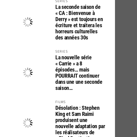
SERIES
La seconde saison de
« CA : Bienvenue à
Derry » est toujours en
écriture et traitera les
horreurs culturelles
des années 30s
SERIES
La nouvelle série
« Carrie » a 8
épisodes… mais
POURRAIT continuer
dans une une seconde
saison…
FILMS
Désolation : Stephen
King et Sam Raimi
produisent une
nouvelle adaptation par
les réalisateurs de