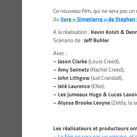
Ce nouveau film, qui ne sera pas u
du
livre « Simetierre » de Stephen
A la réalisation :
Kevin Kolsh & Den
Scénario de :
Jeff Buhler
Avec :
– Jason Clarke
(Louis Creed),
– Amy Seimetz
(Rachel Creed),
– John Lithgow
(Jud Crandall),
– Jeté Laurence
(Ellie),
– Les jumeaux Hugo & Lucas Lavoi
– Alyssa Brooke Levyne
(Zelda, la 
Les réalisateurs et producteurs on
–
Le film ne sera pas un remake, et 