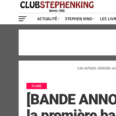
ACTUALITÉ
STEPHEN KING
LES LIV
Les achats réalisés vi
FILMS
[BANDE ANNONC
la première ba