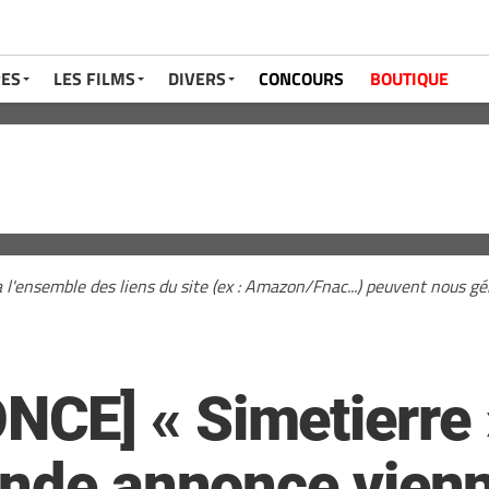
RES
LES FILMS
DIVERS
CONCOURS
BOUTIQUE
a l'ensemble des liens du site (ex : Amazon/Fnac...) peuvent nous 
E] « Simetierre » 
nde annonce vienne