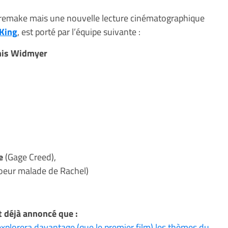
n remake mais une nouvelle lecture cinématographique
 King
, est porté par l’équipe suivante :
nis Widmyer
e
(Gage Creed),
soeur malade de Rachel)
t déjà annoncé que :
explorera davantage (que le premier film) les thèmes du