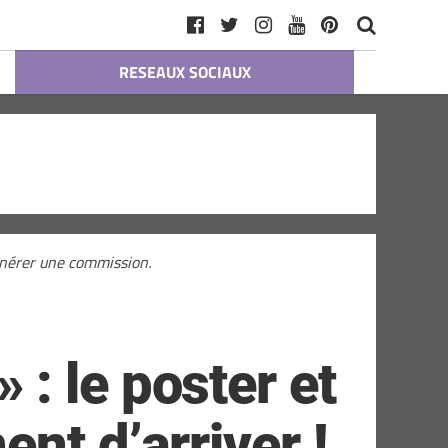
RESEAUX SOCIAUX
générer une commission.
: le poster et
nt d’arriver !