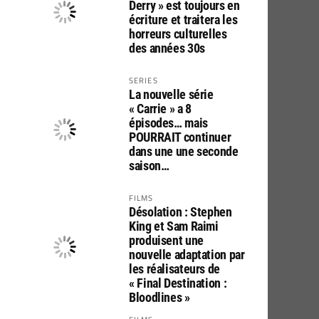
Derry » est toujours en
écriture et traitera les
horreurs culturelles
des années 30s
SERIES
La nouvelle série
« Carrie » a 8
épisodes… mais
POURRAIT continuer
dans une une seconde
saison…
FILMS
Désolation : Stephen
King et Sam Raimi
produisent une
nouvelle adaptation par
les réalisateurs de
« Final Destination :
Bloodlines »