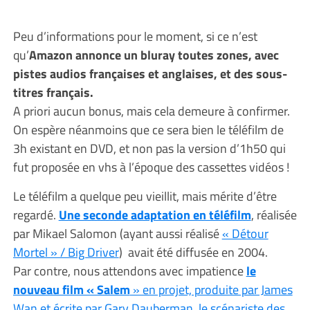
Peu d’informations pour le moment, si ce n’est
qu’
Amazon annonce un bluray toutes zones, avec
pistes audios françaises et anglaises, et des sous-
titres français.
A priori aucun bonus, mais cela demeure à confirmer.
On espère néanmoins que ce sera bien le téléfilm de
3h existant en DVD, et non pas la version d’1h50 qui
fut proposée en vhs à l’époque des cassettes vidéos !
Le téléfilm a quelque peu vieillit, mais mérite d’être
regardé.
Une seconde adaptation en téléfilm
, réalisée
par Mikael Salomon (ayant aussi réalisé
« Détour
Mortel » / Big Driver
) avait été diffusée en 2004.
Par contre, nous attendons avec impatience
le
nouveau film « Salem
» en projet, produite par James
Wan et écrite par Gary Dauberman, le scénariste des