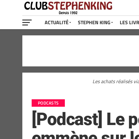
ACTUALITÉ
STEPHEN KING
LES LIV
Les achats réalisés vi
PODCASTS
[Podcast] Le 
emmène sur le