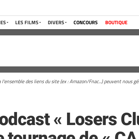
RES
LES FILMS
DIVERS
CONCOURS
BOUTIQUE
a l'ensemble des liens du site (ex : Amazon/Fnac...) peuvent nous 
podcast « Losers Cl
 tournage de « CA 