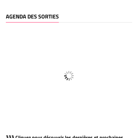
AGENDA DES SORTIES
⟫⟫⟫ Cliquez pour découvrir les dernières et prochaines