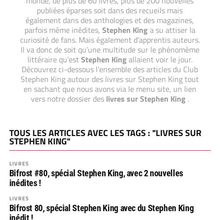
monde, de plus de 60 livres, plus de 200 nouvelles
publiées éparses soit dans des recueils mais
également dans des anthologies et des magazines,
parfois même inédites,
Stephen King
a su attiser la
curiosité de fans. Mais également d’apprentis auteurs.
Il va donc de soit qu’une multitude sur le phénomème
littéraire qu’est
Stephen King
allaient voir le jour.
Découvrez ci-dessous l’ensemble des articles du Club
Stephen King autour des livres sur Stephen King tout
en sachant que nous avons via le menu site, un lien
vers notre dossier des
livres sur Stephen King
.
TOUS LES ARTICLES AVEC LES TAGS : "LIVRES SUR
STEPHEN KING"
LIVRES
Bifrost #80, spécial Stephen King, avec 2 nouvelles
inédites !
LIVRES
Bifrost 80, spécial Stephen King avec du Stephen King
inédit !