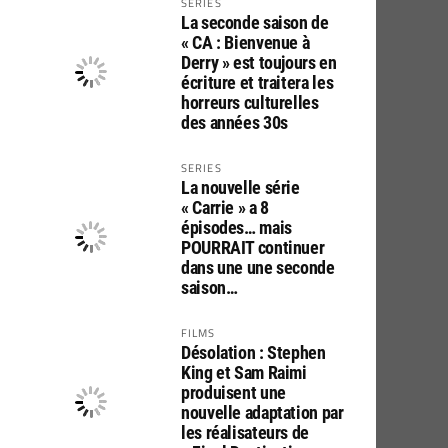
SERIES
La seconde saison de
« CA : Bienvenue à
Derry » est toujours en
écriture et traitera les
horreurs culturelles
des années 30s
SERIES
La nouvelle série
« Carrie » a 8
épisodes… mais
POURRAIT continuer
dans une une seconde
saison…
FILMS
Désolation : Stephen
King et Sam Raimi
produisent une
nouvelle adaptation par
les réalisateurs de