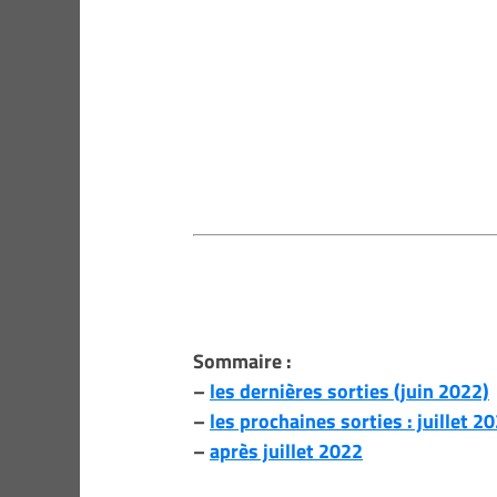
Sommaire :
–
les dernières sorties (juin 2022)
–
les prochaines sorties : juillet 2
–
après juillet 2022