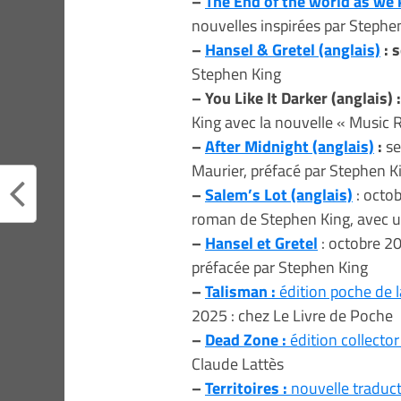
–
The End of the world as we 
nouvelles inspirées par Stephen 
–
Hansel & Gretel (anglais)
: 
Stephen King
– You Like It Darker (anglais) :
King avec la nouvelle « Music
–
After Midnight (anglais)
:
se
Maurier, préfacé par Stephen Ki
–
Salem’s Lot (anglais)
: octob
roman de Stephen King, avec un
–
Hansel et Gretel
: octobre 20
préfacée par Stephen King
–
Talisman :
édition poche de 
2025 : chez Le Livre de Poche
–
Dead Zone :
édition collector
Claude Lattès
–
Territoires :
nouvelle traduc