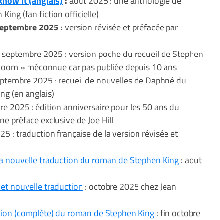
know it (anglais)
:
aout 2025 : une anthologie de
King (fan fiction officielle)
septembre 2025 :
version révisée et préfacée par
septembre 2025 : version poche du recueil de Stephen
 Room » méconnue car pas publiée depuis 10 ans
ptembre 2025 : recueil de nouvelles de Daphné du
ng (en anglais)
re 2025 : édition anniversaire pour les 50 ans du
e préface exclusive de Joe Hill
25 : traduction française de la version révisée et
la nouvelle traduction du roman de Stephen King
: aout
 et nouvelle traduction
: octobre 2025 chez Jean
tion (complète) du roman de Stephen King
: fin octobre