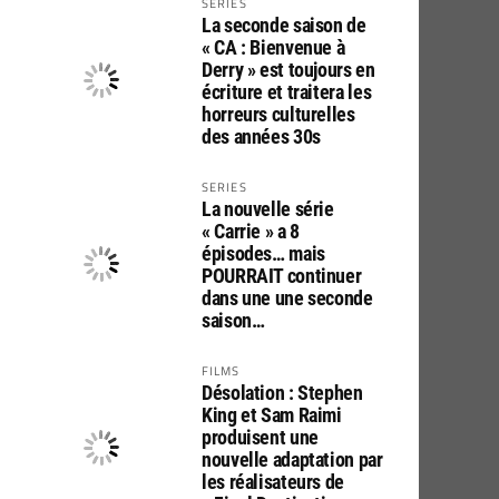
SERIES
La seconde saison de
« CA : Bienvenue à
Derry » est toujours en
écriture et traitera les
horreurs culturelles
des années 30s
SERIES
La nouvelle série
« Carrie » a 8
épisodes… mais
POURRAIT continuer
dans une une seconde
saison…
FILMS
Désolation : Stephen
King et Sam Raimi
produisent une
nouvelle adaptation par
les réalisateurs de