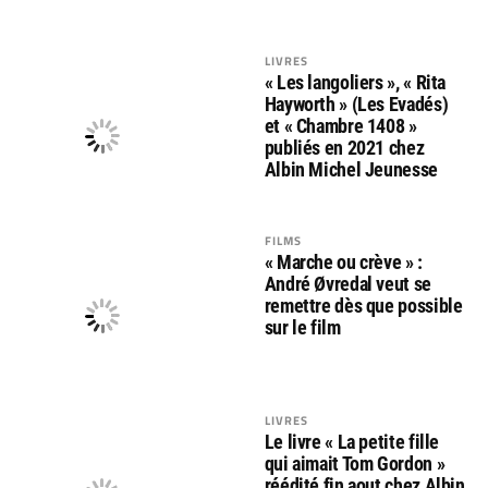
LIVRES
« Les langoliers », « Rita
Hayworth » (Les Evadés)
et « Chambre 1408 »
publiés en 2021 chez
Albin Michel Jeunesse
FILMS
« Marche ou crève » :
André Øvredal veut se
remettre dès que possible
sur le film
LIVRES
Le livre « La petite fille
qui aimait Tom Gordon »
réédité fin aout chez Albin